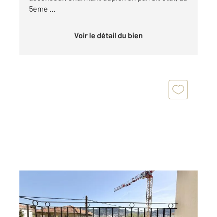
5eme ...
Voir le détail du bien
NICE 06
2
78,32 m
, 4 pièces
Ref : 2255