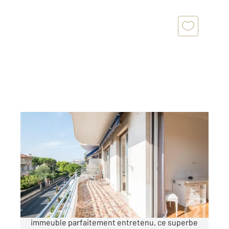
NICE 06
2
61,27 m
, 2 pièces
Ref : 2296
Appartement F2 à vendre
339 000 €
Situé sur l'Avenue Paul Arènes, au sein d'un bel
immeuble parfaitement entretenu, ce superbe