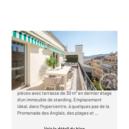
NICE 06
2
53,20 m
, 3 pièces
Ref : 2303
Appartement F3 à vendre
795 000 €
Au coeur du Carré d'Or à Nice, appartement 3
pièces avec terrasse de 30 m² en dernier étage
d'un immeuble de standing. Emplacement
idéal, dans l'hypercentre, à quelques pas de la
Promenade des Anglais, des plages et ...
Voir le détail du bien