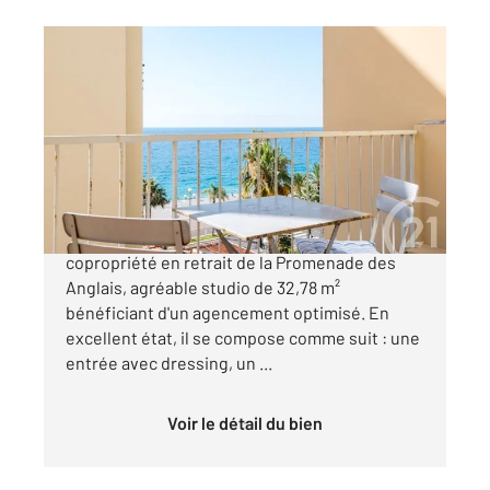
NICE 06
2
32,78 m
, 1 pièce
Ref : 2299
Appartement Studio à vendre
236 000 €
NICE CALIFORNIE Situé au sixième étage d'une
copropriété en retrait de la Promenade des
Anglais, agréable studio de 32,78 m²
bénéficiant d'un agencement optimisé. En
excellent état, il se compose comme suit : une
entrée avec dressing, un ...
Voir le détail du bien