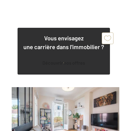
Vous envisagez
une carrière dans l'immobilier ?
Découvrir nos offres
NICE 06
2
58,21 m
, 2 pièces
Ref : 2290
Appartement T2 à vendre
349 000 €