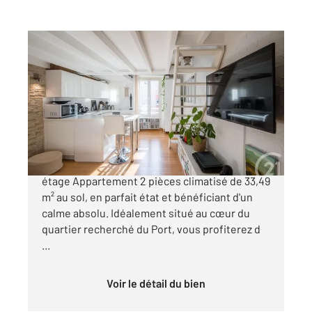
NICE 06
2
24,52 m
, 2 pièces
Ref : 2280
Appartement F2 à vendre
215 000 €
NICE - LE PORT - Charmant 2 pièces en dernier
étage Appartement 2 pièces climatisé de 33,49
m² au sol, en parfait état et bénéficiant d'un
calme absolu. Idéalement situé au cœur du
quartier recherché du Port, vous profiterez d
...
Voir le détail du bien