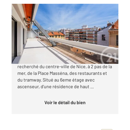
NICE 06
2
86,85 m
, 3 pièces
Ref : 2282
Appartement F3 à vendre
1 290 000 €
NICE CARRE D'OR - Dans le quartier le plus
recherché du centre-ville de Nice, à 2 pas de la
mer, de la Place Masséna, des restaurants et
du tramway. Situé au 6eme étage avec
ascenseur, d'une résidence de haut ...
Voir le détail du bien