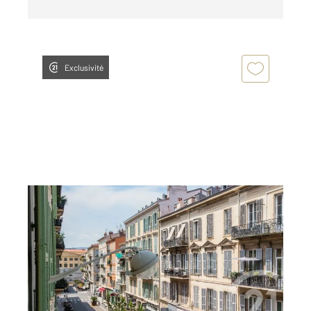
Exclusivité
NICE 06
2
44 m
, 2 pièces
Ref : 2286
Appartement T2 à vendre
268 000 €