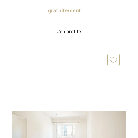
Prenez un temps d'avance sur le marché
en profitant
gratuitement
des Ventes
Privées CENTURY 21.
J'en profite
NICE 06
2
33,94 m
, 2 pièces
Ref : 2311