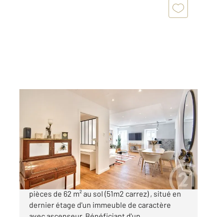
NICE 06
2
61,88 m
, 2 pièces
Ref : 2194
Appartement F2 à vendre
440 000 €
NICE - QUAI DES ETATS UNIS : Appartement 2
pièces de 62 m² au sol (51m2 carrez) , situé en
dernier étage d'un immeuble de caractère
avec ascenseur. Bénéficiant d'un