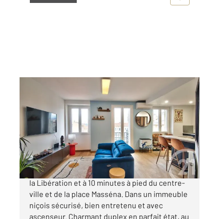
NICE 06
2
60,40 m
, 3 pièces
Ref : 2279
Appartement F3 à vendre
415 000 €
NICE MIRABEAU - En plein cœur du quartier de
la Libération et à 10 minutes à pied du centre-
ville et de la place Masséna. Dans un immeuble
niçois sécurisé, bien entretenu et avec
ascenseur. Charmant duplex en parfait état, au