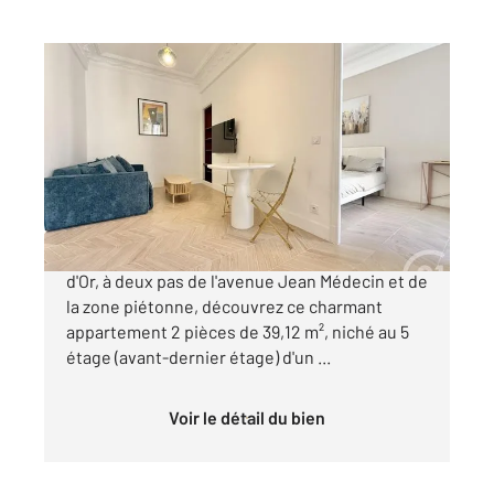
NICE 06
2
39,12 m
, 2 pièces
Ref : 2289
Appartement F2 à vendre
380 000 €
Idéalement situé au cœur du prestigieux Carré
d'Or, à deux pas de l'avenue Jean Médecin et de
la zone piétonne, découvrez ce charmant
appartement 2 pièces de 39,12 m², niché au 5
étage (avant-dernier étage) d'un ...
Voir le détail du bien