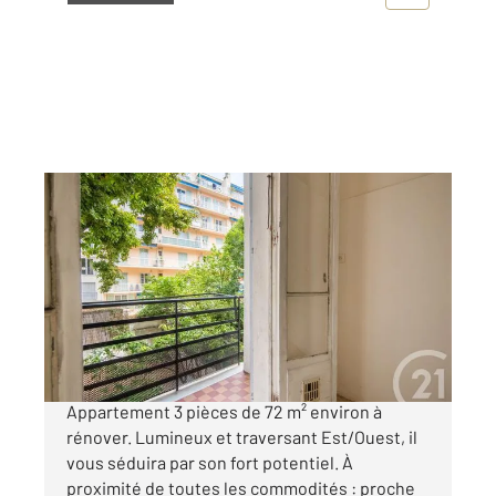
NICE 06
2
72,42 m
, 3 pièces
Ref : 2241
Appartement F3 à vendre
362 000 €
NICE - QUARTIER DES MUSICIENS
Appartement 3 pièces de 72 m² environ à
rénover. Lumineux et traversant Est/Ouest, il
vous séduira par son fort potentiel. À
proximité de toutes les commodités : proche