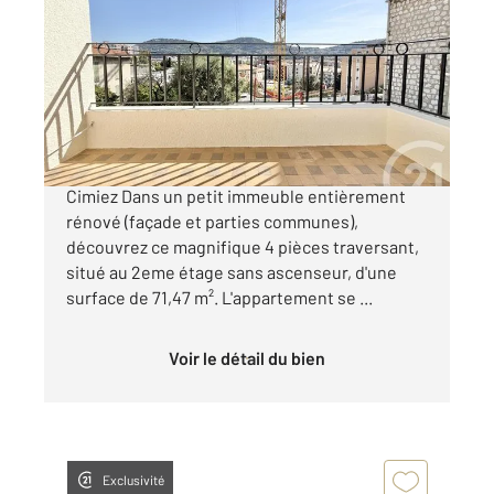
2
70,98 m
, 4 pièces
Ref : 2253
Appartement F4 à vendre
479 000 €
Nice Bas Cimiez / Avenue des Arènes de
Cimiez Dans un petit immeuble entièrement
rénové (façade et parties communes),
découvrez ce magnifique 4 pièces traversant,
situé au 2eme étage sans ascenseur, d'une
surface de 71,47 m². L'appartement se ...
Voir le détail du bien
Exclusivité