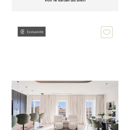
Exclusivité
NICE 06
2
150,34 m
, 4 pièces
Ref : 2306
Appartement F4 à vendre
2 500 000 €