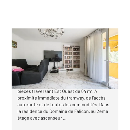
NICE 06
2
64,42 m
, 3 pièces
Ref : 2302
Appartement F3 à vendre
220 000 €
NICE NORD - LE RAY Appartement climatisé 3
pièces traversant Est Ouest de 64 m². A
proximité immédiate du tramway, de l'accès
autoroute et de toutes les commodités. Dans
la résidence du Domaine de Falicon, au 2ème
étage avec ascenseur ...