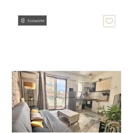
Exclusivité
NICE 06
2
29,77 m
, 1 pièce
Ref : 2256
Appartement F1 à vendre
189 000 €
Nice Avenue de la Californie Au 2 étage d'un