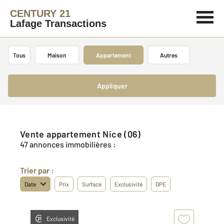
CENTURY 21
Lafage Transactions
Tous
Maison
Appartement
Autres
Appliquer
Vente appartement Nice (06)
47 annonces immobilières :
Trier par :
Date
Prix
Surface
Exclusivité
DPE
Exclusivité