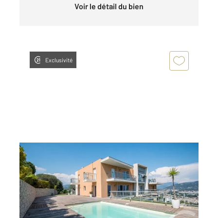
Voir le détail du bien
Exclusivité
NICE 06
2
114,50 m
, 4 pièces
Ref : 2297
Appartement F4 à vendre
1 155 000 €