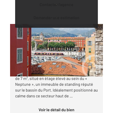
Contacter l'agence
Demander une estimation
NICE 06
2
55,62 m
, 2 pièces
Ref : 2298
Appartement F2 à vendre
490 000 €
NICE - PORT : 2 pièces de 55 m² avec un balcon
de 7 m², situé en étage élevé au sein du «
Neptune », un immeuble de standing réputé
sur le bassin du Port. Idéalement positionné au
calme dans ce secteur haut de ...
Voir le détail du bien