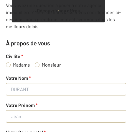
Vous avez une question à poser à notre agence
Découvrir nos offres
immobilière ? Merci de nous laisser vos coordonnées ci-
dessous, nous prendrons contact avec vous dans les
meilleurs délais
À propos de vous
Civilité
*
Madame
Monsieur
Votre Nom
*
Votre Prénom
*