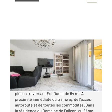
NICE 06
2
64,42 m
, 3 pièces
Ref : 2302
Appartement F3 à vendre
220 000 €
NICE NORD - LE RAY Appartement climatisé 3
pièces traversant Est Ouest de 64 m². A
proximité immédiate du tramway, de l'accès
autoroute et de toutes les commodités. Dans
la résidence du Domaine de Falicon, au 2ème