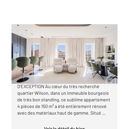
NICE 06
2
150,34 m
, 4 pièces
Ref : 2306
Appartement F4 à vendre
2 500 000 €
NICE PLACE WILSON APPARTEMENT
D'EXCEPTION Au cœur du très recherché
quartier Wilson, dans un immeuble bourgeois
de très bon standing, ce sublime appartement
4 pièces de 150 m² a été entièrement rénové
avec des matériaux haut de gamme. Situé ...
Voir le détail du bien