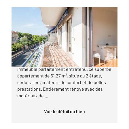
NICE 06
2
61,27 m
, 2 pièces
Ref : 2296
Appartement F2 à vendre
339 000 €
Situé sur l'Avenue Paul Arènes, au sein d'un bel
immeuble parfaitement entretenu, ce superbe
appartement de 61,27 m², situé au 2 étage,
séduira les amateurs de confort et de belles
prestations. Entièrement rénové avec des
matériaux de ...
Voir le détail du bien