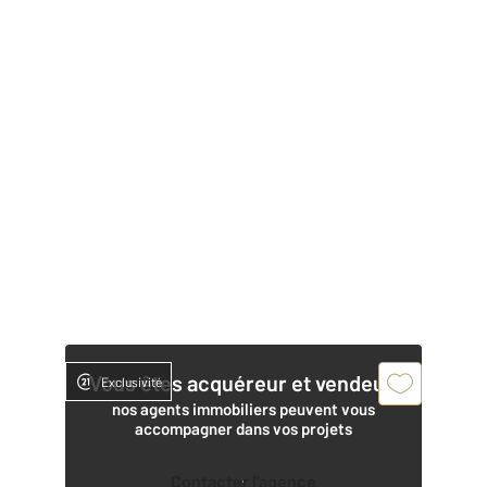
Vous êtes acquéreur et vendeur,
Exclusivité
nos agents immobiliers peuvent vous
accompagner dans vos projets
Contacter l'agence