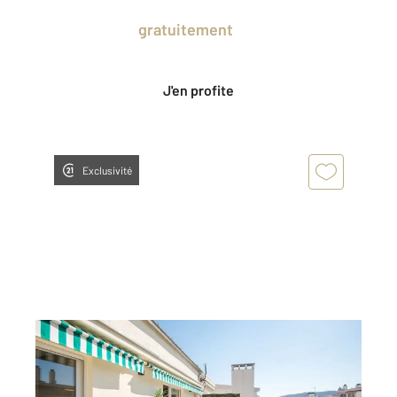
Prenez un temps d'avance sur le marché
en profitant
gratuitement
des Ventes
Privées CENTURY 21.
J'en profite
Exclusivité
NICE 06
2
53,20 m
, 3 pièces
Ref : 2303