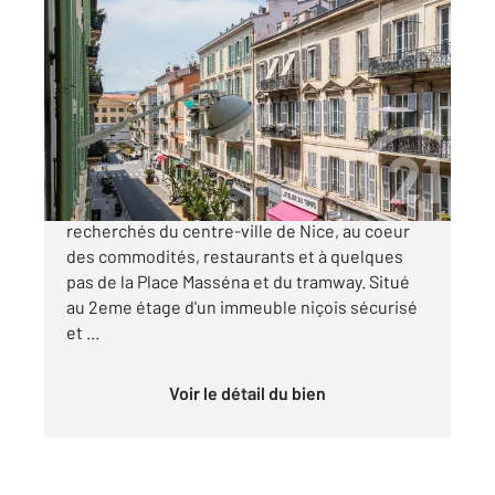
NICE 06
2
44 m
, 2 pièces
Ref : 2286
Appartement T2 à vendre
268 000 €
NICE - WILSON: Dans l'un des quartiers les plus
recherchés du centre-ville de Nice, au coeur
des commodités, restaurants et à quelques
pas de la Place Masséna et du tramway. Situé
au 2eme étage d'un immeuble niçois sécurisé
et ...
Voir le détail du bien