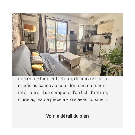
NICE 06
2
29,77 m
, 1 pièce
Ref : 2256
Appartement F1 à vendre
189 000 €
Nice Avenue de la Californie Au 2 étage d'un
immeuble bien entretenu, découvrez ce joli
studio au calme absolu, donnant sur cour
intérieure. Il se compose d'un hall d'entrée,
d'une agréable pièce à vivre avec cuisine ...
Voir le détail du bien