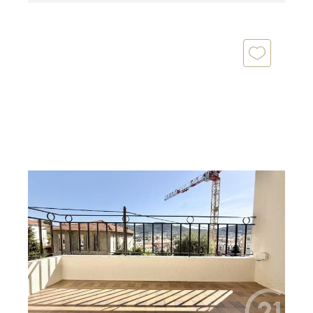
NICE 06
2
78,32 m
, 4 pièces
Ref : 2255
Appartement Duplex à vendre
495 000 €
Nice Bas Cimiez / Avenue des Arènes de