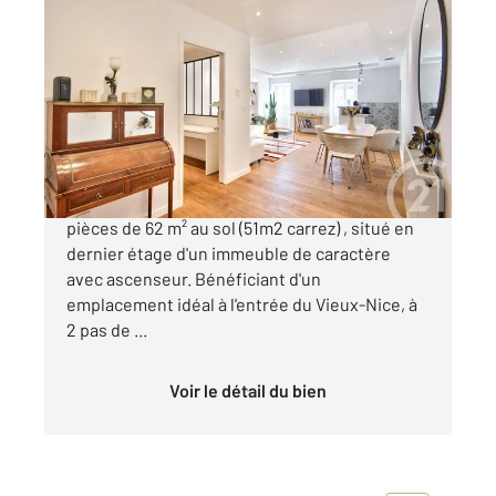
NICE 06
2
61,88 m
, 2 pièces
Ref : 2194
Appartement F2 à vendre
440 000 €
NICE - QUAI DES ETATS UNIS : Appartement 2
pièces de 62 m² au sol (51m2 carrez) , situé en
dernier étage d'un immeuble de caractère
avec ascenseur. Bénéficiant d'un
emplacement idéal à l'entrée du Vieux-Nice, à
2 pas de ...
Voir le détail du bien