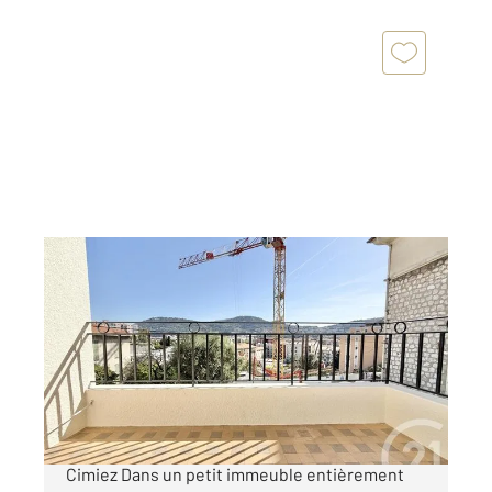
NICE 06
2
70,98 m
, 4 pièces
Ref : 2253
Appartement F4 à vendre
479 000 €
Nice Bas Cimiez / Avenue des Arènes de
Cimiez Dans un petit immeuble entièrement