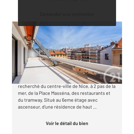
Demander une estimation
NICE 06
2
86,85 m
, 3 pièces
Ref : 2282
Appartement F3 à vendre
1 290 000 €
NICE CARRE D'OR - Dans le quartier le plus
recherché du centre-ville de Nice, à 2 pas de la
mer, de la Place Masséna, des restaurants et
du tramway. Situé au 6eme étage avec
ascenseur, d'une résidence de haut ...
Voir le détail du bien