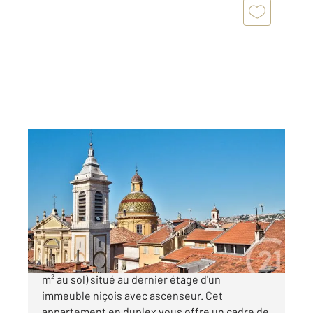
NICE 06
2
56,60 m
, 3 pièces
Ref : 2088
Appartement Duplex à vendre
349 000 €
VIEUX NICE - 3 pièces de 57 m² Loi Carrez (73
m² au sol) situé au dernier étage d'un
immeuble niçois avec ascenseur. Cet
appartement en duplex vous offre un cadre de