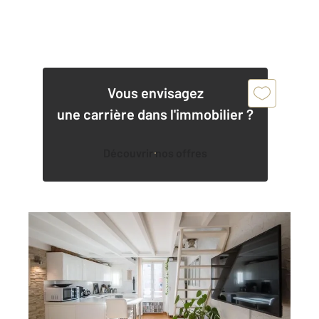
Vous envisagez
une carrière dans l'immobilier ?
Découvrir nos offres
NICE 06
2
24,52 m
, 2 pièces
Ref : 2280
Appartement F2 à vendre
215 000 €