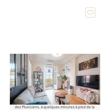
NICE 06
2
58,21 m
, 2 pièces
Ref : 2290
Appartement T2 à vendre
349 000 €
NICE MUSICIENS : Au cœur du quartier prisé
des Musiciens, à quelques minutes à pied de la