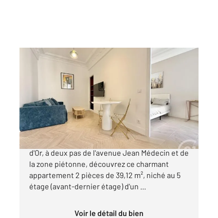
NICE 06
2
39,12 m
, 2 pièces
Ref : 2289
Appartement F2 à vendre
380 000 €
Idéalement situé au cœur du prestigieux Carré
d'Or, à deux pas de l'avenue Jean Médecin et de
la zone piétonne, découvrez ce charmant
appartement 2 pièces de 39,12 m², niché au 5
étage (avant-dernier étage) d'un ...
Voir le détail du bien