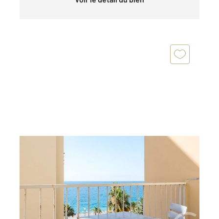
NICE 06
2
32,78 m
, 1 pièce
Ref : 2299
Appartement Studio à vendre
236 000 €