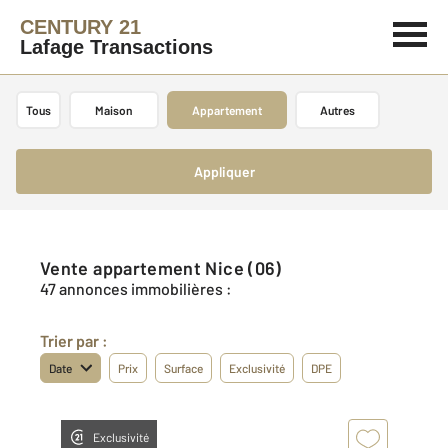
CENTURY 21
Lafage Transactions
Tous
Maison
Appartement
Autres
Appliquer
Vente appartement Nice (06)
47 annonces immobilières :
Trier par :
Date
Prix
Surface
Exclusivité
DPE
Exclusivité