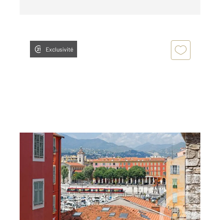
Exclusivité
NICE 06
2
55,62 m
, 2 pièces
Ref : 2298
Appartement F2 à vendre
490 000 €