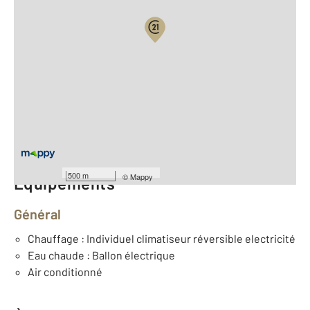
Vue globale
2
Surface totale : 79,4 m
2
Surface habitable : 74,1 m
Type d'appartement : F4
ème
Étage : 2
Nombre de pièces : 4
[Voir le détail]
500 m
©
Mappy
Équipements
Général
Chauffage : Individuel climatiseur réversible electricité
Eau chaude : Ballon électrique
Air conditionné