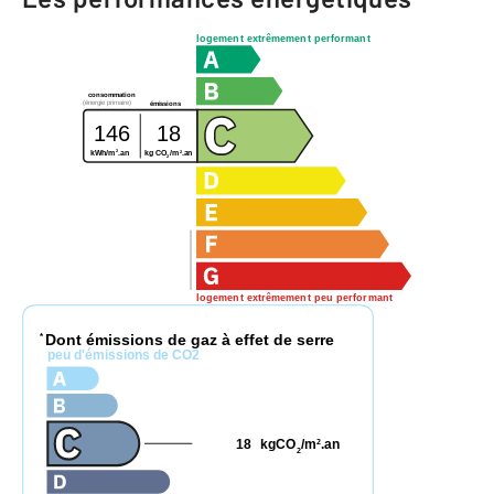
logement extrêmement performant
consommation
(énergie primaire)
émissions
146
18
2
2
kg CO
/m
.an
kWh/m
.an
2
logement extrêmement peu performant
Dont émissions de gaz à effet de serre
*
peu d'émissions de CO2
18
kgCO
/m
.an
2
2