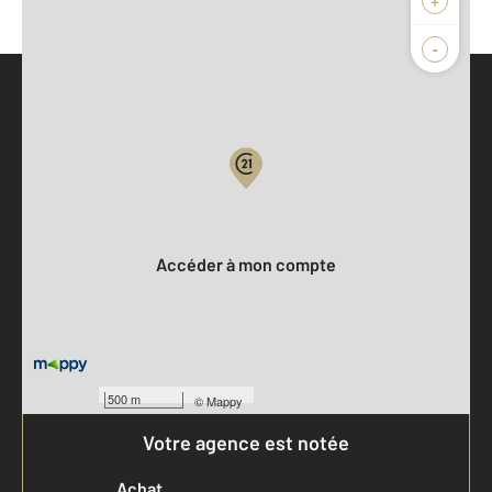
-
Parlons de vous, parlons biens
Votre compte :
Accéder à mon compte
500 m
©
Mappy
Votre agence est notée
Achat