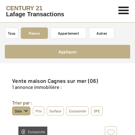
CENTURY 21
Lafage Transactions
Tous
Maison
Appartement
Autres
Appliquer
Vente maison Cagnes sur mer (06)
1 annonce immobilière :
Trier par :
Date
Prix
Surface
Exclusivité
DPE
Exclusivité