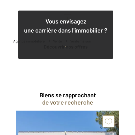
1
Vous envisagez
une carrière dans l'immobilier ?
Agence immobilière
Vente
Vente maison
Découvrir nos offres
Biens se rapprochant
de votre recherche