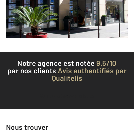
Envoyer un message
Téléphoner à l'agence
Notre agence est notée
9,5/10
par nos clients
Avis authentifiés par
Qualitelis
Voir tous les avis clients
Nous trouver