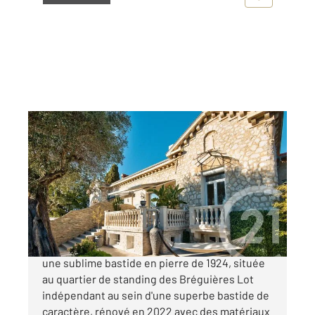
CAGNES SUR MER 06
2
200,10 m
, 7 pièces
Ref : 2152
Maison à vendre
1 140 000 €
CAGNES-SUR-MER - LES BREGUIERES Dans
une sublime bastide en pierre de 1924, située
au quartier de standing des Bréguières Lot
indépendant au sein d'une superbe bastide de
caractère, rénové en 2022 avec des matériaux